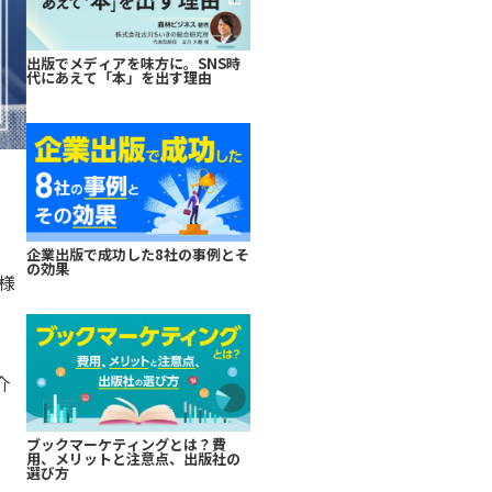
出版でメディアを味方に。SNS時
代にあえて「本」を出す理由
せ
企業出版で成功した8社の事例とそ
の効果
様
介
ブックマーケティングとは？費
用、メリットと注意点、出版社の
選び方