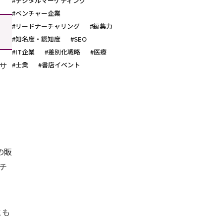
#デジタルマーケティング
#ベンチャー企業
#リードナーチャリング
#編集力
#知名度・認知度
#SEO
#IT企業
#差別化戦略
#医療
サ
#士業
#書店イベント
籍の販
チ
とも