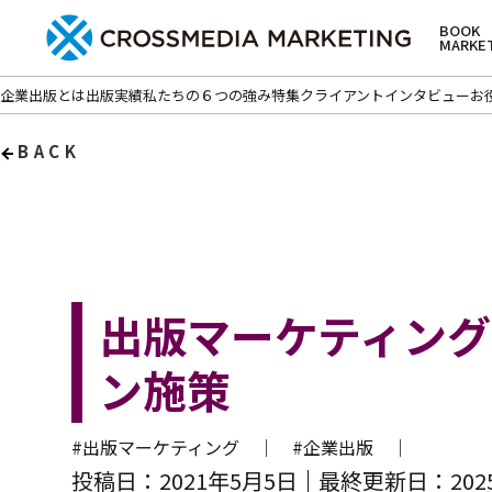
BOOK
MARKE
企業出版とは
出版実績
私たちの６つの強み
特集
クライアントインタビュー
お
BACK
出版マーケティン
ン施策
#出版マーケティング ｜
#企業出版 ｜
投稿日：2021年5月5日
最終更新日：202