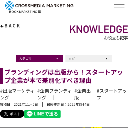
BOOK MARKETING 編
BACK
お役立ち記事
カテゴリ
タグ
出版・ブックマーケティング
マーケティング
ブランディング
採用
ストーリーマーケティング
採用
コンサルティング
クロスメディア
経営理念
出版
出版マーケティング
出版事例
ブランディング
出版プロモーション
広報
ブランディング手法
ブランディング施策
インナーブランディング
マーケティング用語
ストーリーブランディング
マーケティング基礎知識
企業ブランディング
企業出版
採用ブランディング
オウンドメディア
ブランド戦略
コンテンツマーケティング
スタートアップ
デジタルマーケティング
ベンチャー企業
リードナーチャリング
編集力
知名度・認知度
SEO
IT企業
差別化戦略
医療
士業
書店イベント
ブランディングは出版から！スタートアッ
プ企業が本で差別化すべき理由
#出版マーケティ
#企業ブランディ
#企業出
#スタートアッ
ング ｜
ング ｜
版 ｜
プ ｜
投稿日：2021年11月5日
最終更新日：2025年8月4日