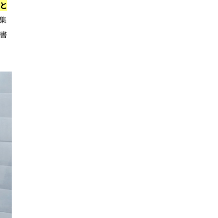
と
集
書