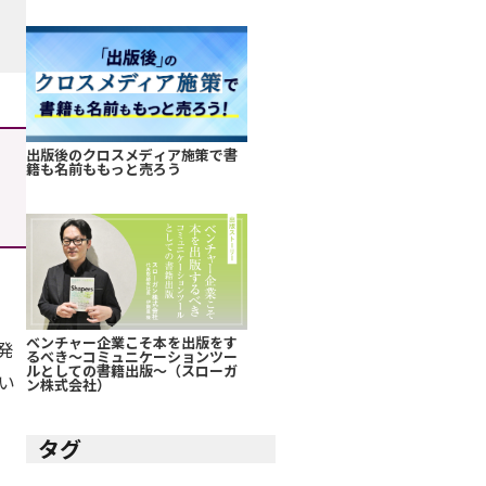
出版後のクロスメディア施策で書
籍も名前ももっと売ろう
ベンチャー企業こそ本を出版をす
発
るべき～コミュニケーションツー
ルとしての書籍出版～（スローガ
い
ン株式会社）
タグ