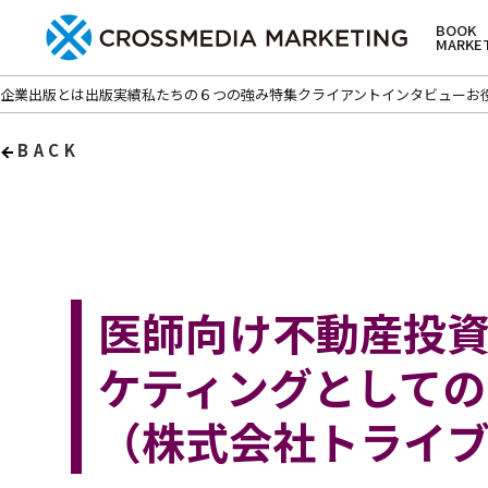
BOOK
MARKE
企業出版とは
出版実績
私たちの６つの強み
特集
クライアントインタビュー
お
BACK
医師向け不動産投
ケティングとして
（株式会社トライ