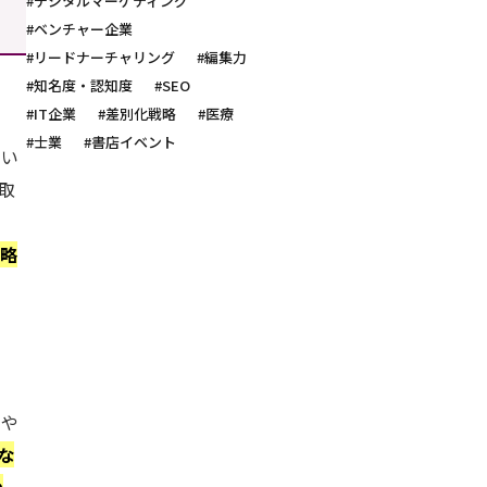
#デジタルマーケティング
#ベンチャー企業
#リードナーチャリング
#編集力
#知名度・認知度
#SEO
#IT企業
#差別化戦略
#医療
#士業
#書店イベント
たい
取
。
戦略
ナや
な