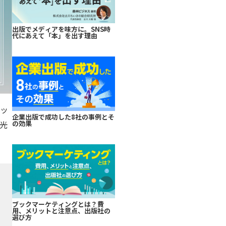
出版でメディアを味方に。SNS時
代にあえて「本」を出す理由
ゲッ
企業出版で成功した8社の事例とそ
光
の効果
ブックマーケティングとは？費
用、メリットと注意点、出版社の
選び方