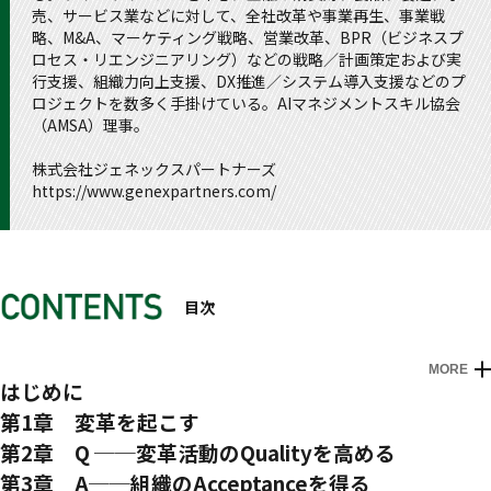
売、サービス業などに対して、全社改革や事業再生、事業戦
略、M&A、マーケティング戦略、営業改革、BPR（ビジネスプ
ロセス・リエンジニアリング）などの戦略／計画策定および実
行支援、組織力向上支援、DX推進／システム導入支援などのプ
ロジェクトを数多く手掛けている。AIマネジメントスキル協会
（AMSA）理事。
株式会社ジェネックスパートナーズ
https://www.genexpartners.com/
目次
MORE
はじめに
第1章 変革を起こす
すべての企業に求められる「変革」
第2章 Q ──変革活動のQualityを高める
・変革とは何か
ゴールと課題の違いを知る
第3章 A──組織のAcceptanceを得る