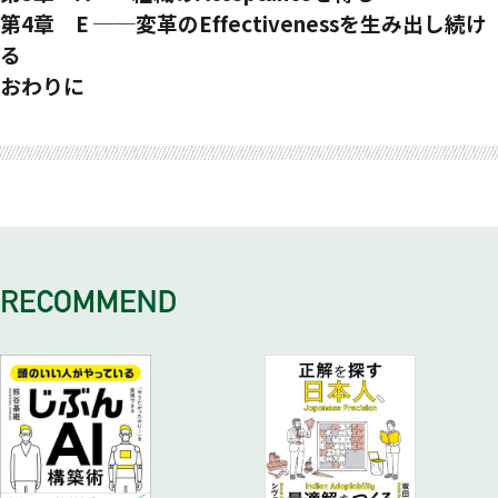
・変革が必要なのは「業績の悪い会社」だけではない
・「ゴール」と「課題」は似て非なるもの
ストリームリーダーを決める
第4章 E ──変革のEffectivenessを生み出し続け
・成功と失敗を分けたもの
・変革の２つのタイプ
・現場のエースがリーダーに向いているとは限らない
る
改善活動と変革活動
ゴールと課題は「トップ」が決める
・能力よりも姿勢で評価する
「変革の流れを生み出す」とは？
おわりに
・「改善活動」と「変革活動」は同時に起こる
・ボトムアップでは効果が小さい
ストリームリーダーの選び方
・いかに変曲点をつくるか
・「変革の遺伝子」とは何か
・トップは変革活動にコミットせよ
・ストリームリーダー候補の条件
・「平時」を「戦時」と捉える組織をつくる
変革活動が失敗する要因とは？
ゴールを正しく設定する
・ストリームリーダーへのインタビュー
・現状維持は衰退を意味する
・日本企業で「定期的に社長が代わる」ことの弊害
・本質的なゴールを丁寧に考えるには？
・能力不足は補い合えるストリームメンバーを決める
組織のドライバーを活かす
・変革活動が失敗する「6つの共通点」
・ゴール設定の誤り
少人数で構成する理由
・ポジティブなドライバーとネガティブなドライバー
企業変革の実現に向けて
・「ゴール」と「手段」を混同しない
・「いないと困る人」「常に必要な人」を選ぶ
・組織ドライバー活用の目的と3つのポイント
・変革活動のプレイヤー
・「ストレッチ目標」を立てる
・人材選びはスピード重視
・組織ドライバー分析の2つの誤解
・変革の公式「Q×A=E」
課題を正しく設定する
ステークホルダーを巻き込む
変革を止めない組織をつくる
・社員が自ら変革を起こす組織へ
・「取り組みたい課題」と「取り組むべき課題」
・最重要なのは「現場」
・変革を根づかせる仕組み
・「適切な課題のサイズ」とは？
・ステークホルダーの3つのポジショニング
・個別の活動を組織の変革活動へと昇華させる
・活動の実効性を高める
・中立層を賛同者に変える方法
・活動自体が目的化してしまうのをどう防ぐか
・現場の意識にしっかり落とし込むには？
ステークホルダーへの実際のアプローチ
・活動のマンネリ化を防ぐ
数字で語る
・ステークホルダーの正しい巻き込み方
「変革の基盤」をどう構築するか
・活動の見える化
・3つの観点―「政治・論理・感情」でアプローチする
・共通言語をつくる―「ステップとルール」「言葉」を定める
・検討内容や活動状況は「数字」で語る
変革インパクトを評価する
・共通言語が迷いをなくす
・数値は真実を探るヒントになる