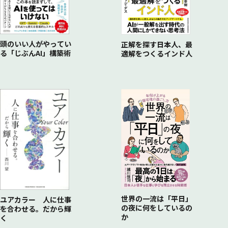
・インパクト評価とは何か
・共通言語は最初に決める
・サンプル数の確保
・インパクト評価の進め方
次世代リーダーを育成する
トールゲートレビューを実施する
・評価は継続的にアップデートする
・次世代リーダーの育成プロセス
・「トールゲートレビュー」とは何か
負のインパクトを想定する
・これまでを根本から問い直すテーマが人を育てる
頭のいい人がやってい
正解を探す日本人、最
・トールゲートレビューのやり方
・現場の納得感を醸成するために
る「じぶんAI」構築術
変革を推進するすべての人へ
適解をつくるインド人
・活動オーナー側のコミットメント
・負のインパクトがあっても実行に踏み切る場合
・企業は、人と組織で成り立つ
・売上につながらなくても実行すべき変革はある
・人を動かす公式「行動＝安全＋心地よさ」
変革活動を現業へ引き渡す
・引き渡すタイミング
・現場の納得を得る
・現場の反発は、キーパーソンを押さえて対応する
世界の一流は「平日」
ユアカラー 人に仕事
の夜に何をしているの
を合わせる。だから輝
か
く