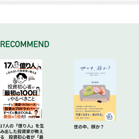
COLUMN 「配属ガチャ」を恐れるな
5 モビリティビジネス
4 エネルギー専門商社
6 ヘルスケアビジネス
5 化学品・医薬品専門商社
COLUMN 総合商社はコングロマリット・ディスカウントを
6 食品専門商社
どう乗り越えたか？
COLUMN 「幅広く」か「深く」か─ 総合商社と専門商社の
キャリア比較
17人の「億り人」を生
世の中、顔か？
み出した投資家が教え
る 投資初心者が「最