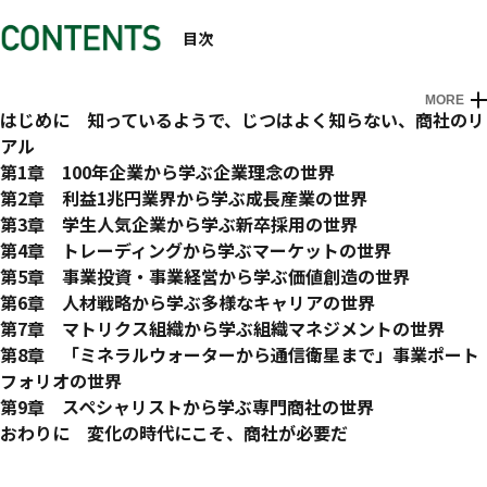
目次
MORE
はじめに 知っているようで、じつはよく知らない、商社のリ
アル
第1章 100年企業から学ぶ企業理念の世界
1 総合商社は100年企業
第2章 利益1兆円業界から学ぶ成長産業の世界
2 100年続く要因
1 連結純利益1兆円
第3章 学生人気企業から学ぶ新卒採用の世界
3 企業理念
2 ビジネスモデル
1 商社は昔も今も人気業界
第4章 トレーディングから学ぶマーケットの世界
4 自己変革
3 事業領域
2 働きがい
1 トレーディングとは？
第5章 事業投資・事業経営から学ぶ価値創造の世界
5 グローバル
4 アセット
3 報酬
2 受け渡し
1 事業投資・事業経営とは？
第6章 人材戦略から学ぶ多様なキャリアの世界
6 人的資本
5 リスクマネジメント
4 オフィス
3 商材
2 価値創造プロセス
1 商社の人材戦略
第7章 マトリクス組織から学ぶ組織マネジメントの世界
COLUMN 創業地を訪ねる
6 人財
5 ブランド
4 生産者支援
3 出資先の企業価値向上
2 経営経験
1 商社組織の全体像
第8章 「ミネラルウォーターから通信衛星まで」事業ポート
COLUMN ウォーレン・バフェットはなぜ「Sogo Shosha」
6 新卒採用のトレンド
5 トレーサビリティ
4 バリューチェーン強化
3 出向経験
2 タテ割り組織
フォリオの世界
に投資したか？
COLUMN 商社パーソンはモテる？
6 マーケットイン
5 ベンチャーとの連携
4 海外経験
3 ヨコ串組織
1 食料ビジネス
第9章 スペシャリストから学ぶ専門商社の世界
COLUMN 国際情勢の混乱はチャンス？ ピンチ？
6 ベンチャーキャピタルやPEファンドとの違い
5 女性活躍推進
4 コーポレート
2 資源・エネルギービジネス
1 専門商社とは？
おわりに 変化の時代にこそ、商社が必要だ
COLUMN 『VIVANT』の丸菱商事
6 働き方改革と健康経営
5 海外組織
3 電力ビジネス
2 鉄鋼専門商社
COLUMN 「辞め商社」は活躍している？
6 グループ会社
4 リテールビジネス
3 機械・半導体専門商社