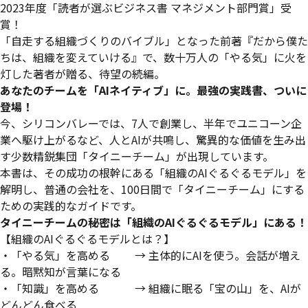
2023年度「読者が選ぶビジネス書 マネジメント部門賞」受
賞！
「自走する組織づくりのバイブル」となった前著『だから僕た
ちは、組織を変えていける』で、数十万人の「やる気」に火を
灯した著者が贈る、待望の続編。
あなたのチームを「AIネイティブ」に。最強の実践書、ついに
登場！
今、シリコンバレーでは、7人で創業し、半年でユニコーン企
業へ駆け上がるなど、人とAIが共鳴し、驚異的な価値を生み出
す少数精鋭集団「タイニーチーム」が出現しています。
本書は、その成功の根幹にある「組織のAIぐるぐるモデル」を
解明し、普通の会社を、100日間で「タイニーチーム」にする
ための実践的なガイドです。
タイニーチームの秘密は「組織のAIぐるぐるモデル」にある！
【組織のAIぐるぐるモデルとは？】
・「やる気」を高める → 主体的にAIを使う。会話が増え
る。暗黙知が言葉になる
・「知識」を高める → 組織に眠る「宝の山」を、AIが
どんどん食べる