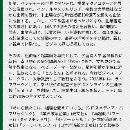
創業、ベンチャーの世界に飛び込む。携帯テクノロジーが世界
的に注目され、インテルやメリルリンチ、複数の大手商社など
から出資を受け、未上場ながら時価総額100億円を超える企業
に成長する。しかし、バブル崩壊がきっかけとなり、創業者追
放の憂き目にあう。個人で3億円の借金を背負い、裁判敗訴、
競売、事業売却と、起業の厳しい荒波も経験した。30年を超え
る起業家としての経験の中で、最新の経営学を学び続け、新し
い視点で体系化し、ビジネス界に提唱してきた。
その後、組織論と起業論を専門として、学習院大学 客員教授に
就任。幸せ視点の経営講義がZ世代の心に響き、立ち見のでる
熱中教室となる。ベビーブーマーながら、精神年齢が学生に近
く、生徒たちから「とんとん」と呼ばれる。今はビジネス・ブ
レークスルー大学教授として教鞭をふるう。2018年には、ライ
フワークとして、幸せ視点の経営学を学ぶオンラインの生涯学
校「hintゼミ」を創設した。卒業生は 600名を超え、三ヶ月毎
に約70名の仲間が増えている。
『だから僕たちは、組織を変えていける』(クロスメディア・パ
ブリッシング)、『業界破壊企業』(光文社)、『再起動(リブー
ト)』(ダイヤモンド社)、『BEソーシャル！』(日本経済新聞出
版社)『ソーシャルシフト』(日本経済新聞出版社) など著書多