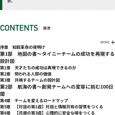
数。
目次
MORE
序章 知能革命の夜明け
01 超越する知能～AlphaZeroが示した未来への扉
第1部 地図の書〜タイニーチームの成功を再現する
02 生成AIの正体～確率的オウムから汎用知能へ
設計図
03 AGIの足音～近未来に訪れる知性の特異点
第1章 天才たちの成功は再現できるのか
04 ホワイトカラーの未来〜知性の再配置と新たな職の夜明
01 世界を動かす「タイニーチーム」〜天才から学ぶ、協働
第2章 問われる人間の価値
け
の新しいカタチ
01 思考停止の甘い罠～AI協働がもたらす「やる気」と「創造
第3章 共鳴するチームの設計図
05 僕たちの選択～知能革命のクラックから差し込む光
02 創発のメカニズム〜P&G実験が明かした驚きの発見
性」の喪失
01 チームの存在意義～非常時のチームに、何が起きるのか
第2部 航海の書～創発チームへの変容に挑む100日
03 AI協働の3段階～道具から部下へ、そして共創者へ
02 選択の時～AIに依存するのか、共鳴するのか
02 やる気をつくる循環～成功するチームには「型」がある
間
04 組織におけるAI進化論～支援ツールから知的パートナーへ
03 AI時代に試される人間の基礎力～数値化できない非認知能
03 知識をつくる循環～成功の裏側で起きていた「知のスパ
第4章 チームを変えるロードマップ
力
イラル」
01 学習と継続のメカニズム～なぜ、組織変革は失敗するの
第5章 【対話の第1週】対話と情報共有の習慣をつくる
04 人間独自の中核能力～目的設定・内発創造性・価値判
04 AIとの共鳴～現場の知をつなぐ物語
か
01 対話習慣のステージ～スター型からメッシュ型にどうや
第6章 【共感の第3週】心理的に安全な場をつくる