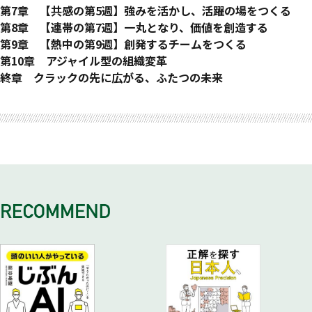
断・社会的知性
05 共鳴化と実践知〜AI時代の知識創造モデル
02 創発OS～人とAIの共鳴を生み出す航海術
って変えるのか
01 関係性のステージ～心理的に安全な場は、どうやってつ
第7章 【共感の第5週】強みを活かし、活躍の場をつくる
05 人間の役割～「AIネイティブな組織」における人間の役割
06 知識の質を変える〜プライベートAI時代の競争優位
03 創発会議メソッド〜チームが変わる100日間のロードマッ
02 心をつなぐ対話術～話す・聴く・問う技術を体得する
くるのか
01 主体性のステージ～仕事への前向きな姿勢は、どうやっ
第8章 【連帯の第7週】一丸となり、価値を創造する
とは
07 「創発チーム」の設計図〜天才たちの成功を再現する
プ
03 1on1会議～組織の課題を共有し、取り組みの意図を話そ
02 心理的に安全な場づくり～本音で話し合う技術を体得す
てつくるのか
01 使命感のステージ〜チームの連帯感は、どうやってつく
第9章 【熱中の第9週】創発するチームをつくる
06 AIシフトを阻む壁〜現場のマインドセットとリーダーシッ
04 チームAIのはじめ方〜組織の暗黙知を育てる実践ガイド
う
る
02 主体性を高める場づくり～フロー体験で自己実現の道を
るのか
01 行動変容のステージ～どうすれば創発するチームになれ
第10章 アジャイル型の組織変革
プ
05 チーム診断〜「現在地」から「創発」への最初の一歩
04 チーム会議～スター型からメッシュ型への移行を促そう
03 1on1会議～人生の軌跡を通じて、深い信頼を育もう
拓く
02 パーパスを追求する場づくり〜自走する組織をつくる技
るのか
01 タイニーチームが示す道標〜大きな組織の生き残り戦略
終章 クラックの先に広がる、ふたつの未来
EPISODE 1
05 ふたつの循環～対話で関係の土台を築く
04 チーム会議～相互理解を深め、本音で話せる場をつくろ
03 1on1会議～自分の強みを発見し、活躍の場をつくる
術を体得する
02 自己成長に向かう場づくり～内発的動機を高める技術を
02 やる気の連鎖で、組織を進化させる〜アジャイル型組織変
富士工業、共鳴のはじまり
航海のヒント～創発の“はじまり”を感じたあなたへ
EPISODE 2
う
04 チーム会議～個々の強みと未来を共有し、応援し合おう
03 1on1会議〜組織の北極星を理解して、自分ごと化する
体得する
革
富士工業、変化の第一歩
航海のヒント～創発の対話づくりに踏み出したあなたへ
05 ふたつの循環～共感で信頼を深める
05 ふたつの循環～自覚で思考を磨く
04 チーム会議〜パーパスを共有し、チーム一丸となる
03 1on1会議～経験学習を通じて、学びと成長を実感する
03 変革の駆動輪～アクセラレーターが導く変革の循環
EPISODE 3
EPISODE 4
05 ふたつの循環～連帯で未来を描く
04 チーム会議～チームで学び合い、助け合う
04 アジャイル型組織変革の事例～損保ジャパン、行列ができ
富士工業、関係の再生
富士工業、希望の連鎖
航海のヒント～心理的に安全なチームづくりに向かうあなたへ
航海のヒント～主体性のあるチームづくりに向かうあなたへ
EPISODE 5
05 発表会～100日間の成果を実感し、明日につなげる
る社内研修
富士工業、製造部の再起
航海のヒント～使命感のあるチームづくりに向かうあなたへ
06 創発循環モデル～「普通のチーム」が飛躍するメカニズ
EPISODE 7
富士工業よ、永遠に
ム
EPISODE 6
富士工業、越境する組織
航海のヒント～やる気のあるチームづくりに向かうあなたへ