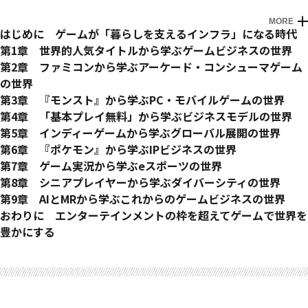
MORE
はじめに ゲームが「暮らしを支えるインフラ」になる時代
第1章 世界的人気タイトルから学ぶゲームビジネスの世界
1 右肩上がりのゲーム市場
第2章 ファミコンから学ぶアーケード・コンシューマゲーム
2 1億人がプレイするゲームの特徴
の世界
3 デジタルゲームの50年史
1 『スペースインベーダー』の衝撃
第3章 『モンスト』から学ぶPC・モバイルゲームの世界
4 プレイ人口の増大を支える収益モデル
2 ファミコンの何が画期的だったか
1 海外と日本のゲームハード事情
第4章 「基本プレイ無料」から学ぶビジネスモデルの世界
5 なぜ無課金ユーザーの存在が重要なのか
3 サードパーティの出現による市場拡大
2 日本ではなぜPCゲームがマイナーなのか
1 なぜアーケードゲームの1プレイ料金の値上げは難しいの
第5章 インディーゲームから学ぶグローバル展開の世界
6 なぜ日本から世界的ゲームが生まれないのか
4 プレイステーションとセガサターンによるゲーム文化の確
3 ゲーミングPCが普及しつつある理由
か
1 『マインクラフト』もインディーゲーム！？
第6章 『ポケモン』から学ぶIPビジネスの世界
COLUMN 任天堂の底力
立
4 フィーチャーフォンの時代
2 コンシューマゲームの買い切りモデルを支える仕組み
2 ゲームエンジンがゲーム開発の常識を変えた
1 なぜ日本のゲームには世界的な人気があるのか
第7章 ゲーム実況から学ぶeスポーツの世界
5 アーケードゲームの差別化戦略
5 スマホゲームはなぜ爆発的に普及したか
3 着せ替えアイテムが収益の柱になる理由
3 インディーゲームのパブリッシング力を高める仕組み
2 日本という「キャラクター天国」
1 観戦がゲーム文化を牽引する時代
第8章 シニアプレイヤーから学ぶダイバーシティの世界
6 オンライン接続が当たり前の時代に
6 人気タイトルの長期政権化
4 課金と強さの関係
4 デベロッパーとパブリッシャー
3 世界的キャラクターの強さを支えるもの
2 新たな職業の誕生―プロゲーマーとゲーム配信者
1 「ゲーム＝悪」の時代の終わり
第9章 AIとMRから学ぶこれからのゲームビジネスの世界
COLUMN プレイステーションがもたらした意外な波及効果
COLUMN ランク帯の名前の不思議
5 広告収入モデルの魅力
5 ローカライズの奥深さ
4 『ポケモン』を飛躍させたメディアミックスの力
3 コミュニティから公式大会へ
2 男女・年齢にかかわりなく活躍できる世界
1 ゲームとAIの深い関係
おわりに エンターテインメントの枠を超えてゲームで世界を
6 広告収入モデルの課題
6 高難易度の巨大市場―中国
5 なぜメーカーの枠を超えたキャラクターの共演が実現する
4 世界同時多発的にeスポーツが普及
3 障害者によるeスポーツへの参画
2 AIがゲームをつくる時代へ
豊かにする
COLUMN なぜゲームのサブスクリプションサービスは普及
COLUMN 「クソゲー」が死語化しつつある理由
のか
5 高校生向け大会の登場と部活動化
4 フレイル予防として注目を集めるｅスポーツ
3 バーチャルとゲームの親和性の高さ
しないのか
6 IPの掘り起こしという戦略
6 オリンピックやワールドカップの設立
5 地方活性化に貢献するeスポーツ
4 アップルビジョン プロがもたらす未来
COLUMN 「移植」「リマスター」「リメイク」「リブー
COLUMN 高校生eスポーツの最前線
6 社会人eスポーツの登場
5 ゲーミフィケーションの可能性
ト」の違いとは
COLUMN 社会を変えるeスポーツの最前線
COLUMN アーカイブ―過去をどう継承するか