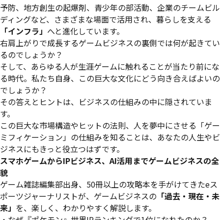
予防、地方創生の起爆剤、青少年の部活動、企業のチームビル
ディングなど、さまざまな場面で活用され、暮らしを支える
「インフラ」
へと進化しています。
右肩上がりで成長するゲームビジネスの裏側では何が起きてい
るのでしょうか？
そして、あらゆる人が生涯ゲームに触れることが当たり前にな
る時代。私たち自身、この巨大な文化にどう向き合えばよいの
でしょうか？
その答えとヒントは、ビジネスの仕組みの中に隠されていま
す。
この巨大な市場構造やヒットの法則、人を夢中にさせる「ゲー
ミフィケーション」の仕組みを知ることは、あなたの人生やビ
ジネスにもきっと役立つはずです。
スマホゲームからIPビジネス、AI活用まで――ゲームビジネスの全
貌
ゲーム雑誌編集部出身、50冊以上の攻略本を手がけてきたeス
ポーツジャーナリストが、ゲームビジネスの
「過去・現在・未
来」
を、楽しく、わかりやすく解説します。
・なぜ『ポケモン』世界IPランキングで1位になれたのか？