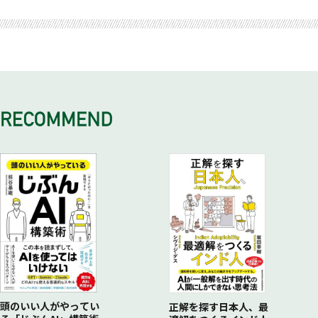
第3章 空気を支配する～「ネット・SNS・流行語」のバズフ
②【実績・権威】型
第２郡：怠惰と効率
レーズ～
③【ストーリー・V字回復】型
第３郡：権威と秘密
第4章 常識を書き換える～「古典・偉人・有名人」のパワー
④【ミッション・救済】型
第４郡：衝動と感情
フレーズ～
⑤【比喩・キャッチ】型
第５郡：緊急と限定
第6章 思わず開封する1行～メルマガ・セールスレターの件
名・タイトル～
①【ノウハウ・ベネフィット】型
②【逆説・ネガティブ】型
③【ストーリー・告白】型
④【トレンド・ニュース】型
⑤【質問・クイズ】型
第7章
思わず食べたくなる・欲しくなる1行～メニュー名・
商品名・ECサイト・販促コピー～
①【五感刺激】型
②【強調・インパクト】型
③【製法・時間・手間】型
④【感情・心理】型
⑤【比喩・組み合わせ】型
頭のいい人がやってい
正解を探す日本人、最
第8章 組織を動かす1行～決裁者を即決させ、メディアを自