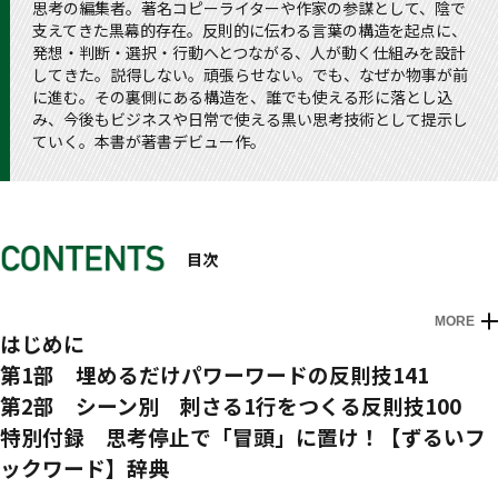
思考の編集者。著名コピーライターや作家の参謀として、陰で
支えてきた黒幕的存在。反則的に伝わる言葉の構造を起点に、
発想・判断・選択・行動へとつながる、人が動く仕組みを設計
してきた。説得しない。頑張らせない。でも、なぜか物事が前
に進む。その裏側にある構造を、誰でも使える形に落とし込
み、今後もビジネスや日常で使える黒い思考技術として提示し
ていく。本書が著書デビュー作。
目次
MORE
はじめに
第1部 埋めるだけパワーワードの反則技141
第1章 熱狂を借用する～「アニメ・映画・テレビ・歌詞」の
第2部 シーン別 刺さる1行をつくる反則技100
神フレーズ～
第5章 印象に残す1行～刺さる肩書き・自己紹介・名刺・プ
特別付録 思考停止で「冒頭」に置け！【ずるいフ
第2章 実績をハックする～「ベストセラー・ヒット商品・広
ロフィール～
ックワード】辞典
告」の凄フレーズ～
①【ギャップ・意外性】型
第１郡：損失と利益