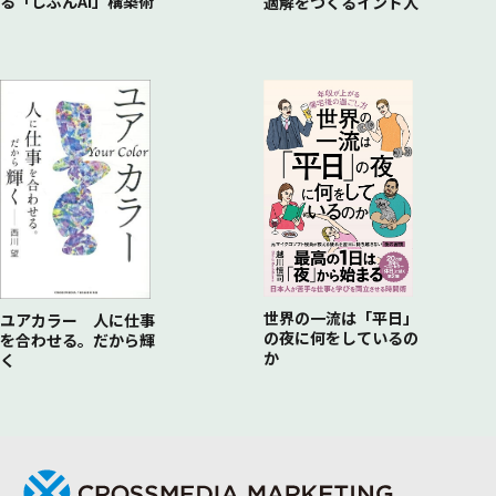
る「じぶんAI」構築術
適解をつくるインド人
ら動かす技術～
①【課題解決・V字回復】型
②【新規開拓・イノベーション】型
③【売上・集客・数字】型
④【日本初・業界初】型（プレスリリース特化）
⑤【社会課題・SDGs】型（プレスリリース特化）
世界の一流は「平日」
ユアカラー 人に仕事
の夜に何をしているの
を合わせる。だから輝
か
く