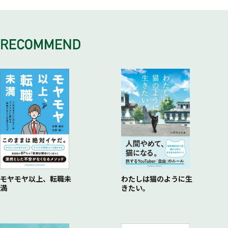
営業をしているフリに陥る
リーダーの話は有言実行
視野は現場の視線で、戦略は上から見る
組織は生き物
売れない営業を変身させる方法
役割をこなすことは、余計なことをしないこと？
社長一人が忙しい？
組織のほころびをチェックする
部下へのホウレンソウ
要点を先に言うとどうなるか？
人は無意識に情報を発している
モノの見方の硬直化
会社と社員の目標設定戦略とは？
組織のフラット化
営業数字がいかないときには！
社員に目標設定してもらう
犯人探しをしてないか？
組織の進化とは？
パート社員のやる気をアップ
答えのない時代？
仕事を任せる前に、部下にレッテルを貼っていないか？
個人面談を制度化する
コア人材の見つけ方
ゴールはどこですか？
「忙しい社員」の話は鵜呑みにするな
新しい方法は嫌われる？
仕事の効率アップを図るには？
可能性にかける
社員のモチベーションアップ作戦！
意識の違いをルールで変えよ
スタッフ部門の評価はどうする
賃金アップの効果とは？
社長は社員にお金を払いたがっている
労使トラブル最大の原因は？
「会社の雰囲気」は社長のマナーでつくられる
経営姿勢を伝えるには？
創業メンバーの強さとは？
自社の悪いところは改善するな
モヤモヤ以上、転職未
わたしは猫のように生
満
きたい。