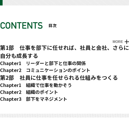
目次
MORE
はじめに
第1部 仕事を部下に任せれば、社員と会社、さらに
自分も成長する
Chapter1 リーダーと部下と仕事の関係
なぜ、あなたは仕事を抱えてしまうのか？
Chapter2 コミュニケーションのポイント
部下に仕事を任せられない
コミュニケーション・ギャップについて
第2部 社員に仕事を任せられる仕組みをつくる
仕事を任せられる人ってどんな人？
聞くことの重要性
Chapter1 組織で仕事を動かそう
仕事を丸投げする上司たち
記憶に残る伝え方とは？
社員に仕事を任せる仕組みとは？
Chapter2 組織のポイント
部下の短所が気になるあなたへ
上手な叱り方
システムで人を動かす
会社の顔は受付ですよ
Chapter3 部下をマネジメント
同じミスが繰り返されるのはなぜか？
部下が動かなくなったらどうします？
ポジションを与えて仕事を任せる
就業規則は必要ない
評価を１００％納得する社員はいるか？
おわりに
結果を褒めるか？ 相手を褒めるか？
デキるリーダー ＝ この人と一緒に仕事がしたい
業務を細分化し、仕事を任せる
職場のおしゃべりは必要か？
社員に何を期待してるか？
指示の五段活用で部下を動かす
部下からみた理想の上司とは？
社長が現場で忙しいのは、組織としてよくない
経営方針は何のため？
数字を入れると効果がバンバン
営業報告の必要性？
デキるリーダーは外見も決まっている
伸びてる会社は活性化している
顧客満足の前に社員満足
意見は気持ちの裏返し