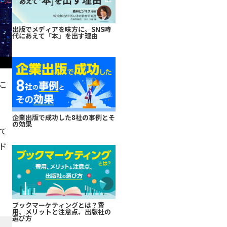
出版でメディアを味方に。SNS時
代にあえて「本」を出す理由
こ
企業出版で成功した8社の事例とそ
の効果
て
ド
ブックマーケティングとは？費
用、メリットと注意点、出版社の
選び方