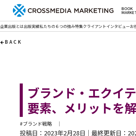
BOOK
MARKE
企業出版とは
出版実績
私たちの６つの強み
特集
クライアントインタビュー
お
BACK
ブランド・エクイ
要素、メリットを
#ブランド戦略 ｜
投稿日：2023年2月28日
最終更新日：202