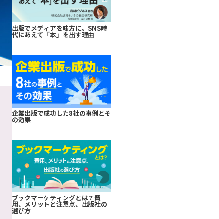
出版でメディアを味方に。SNS時
代にあえて「本」を出す理由
企業出版で成功した8社の事例とそ
の効果
ブックマーケティングとは？費
用、メリットと注意点、出版社の
選び方