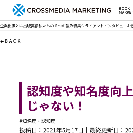
BOOK
MARKE
企業出版とは
出版実績
私たちの６つの強み
特集
クライアントインタビュー
お
BACK
認知度や知名度向
じゃない！
#知名度・認知度 ｜
投稿日：2021年5月17日
最終更新日：202