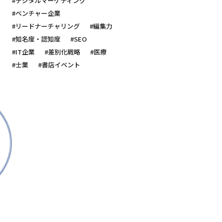
#デジタルマーケティング
#ベンチャー企業
#リードナーチャリング
#編集力
#知名度・認知度
#SEO
#IT企業
#差別化戦略
#医療
#士業
#書店イベント