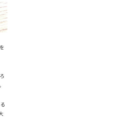
を
ろ
。
なる
大