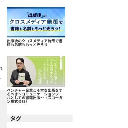
出版後のクロスメディア施策で書
籍も名前ももっと売ろう
れ
。
ベンチャー企業こそ本を出版をす
るべき～コミュニケーションツー
ルとしての書籍出版～（スローガ
ン株式会社）
タグ