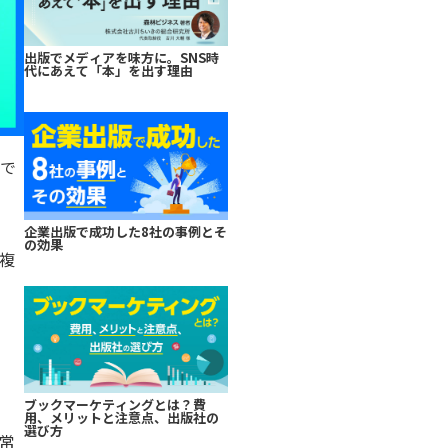
出版でメディアを味方に。SNS時
代にあえて「本」を出す理由
まで
企業出版で成功した8社の事例とそ
の効果
複
成
ブックマーケティングとは？費
用、メリットと注意点、出版社の
選び方
常