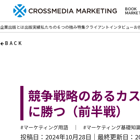
BOOK
MARKE
企業出版とは
出版実績
私たちの６つの強み
特集
クライアントインタビュー
お
BACK
競争戦略のあるカス
に勝つ（前半戦）
#マーケティング用語 ｜
#マーケティング基礎
投稿日：2024年10月28日
最終更新日：20