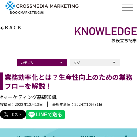
BOOK MARKETING 編
BACK
お役立ち記事
カテゴリ
タグ
出版・ブックマーケティング
マーケティング
ブランディング
採用
ストーリーマーケティング
採用
コンサルティング
クロスメディア
経営理念
出版
出版マーケティング
出版事例
ブランディング
出版プロモーション
広報
ブランディング手法
ブランディング施策
インナーブランディング
マーケティング用語
ストーリーブランディング
マーケティング基礎知識
企業ブランディング
企業出版
採用ブランディング
オウンドメディア
ブランド戦略
コンテンツマーケティング
スタートアップ
デジタルマーケティング
ベンチャー企業
リードナーチャリング
編集力
知名度・認知度
SEO
IT企業
差別化戦略
医療
士業
書店イベント
業務効率化とは？生産性向上のための業務
フローを解説！
#マーケティング基礎知識 ｜
投稿日：2022年12月13日
最終更新日：2024年10月31日