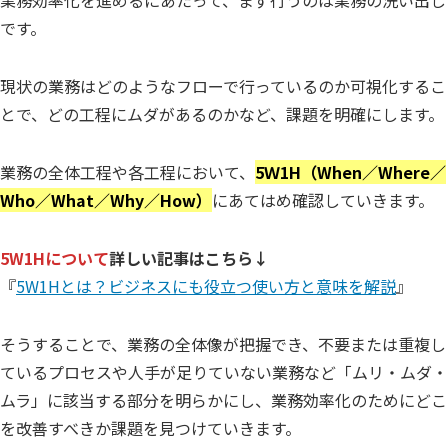
業務効率化を進めるにあたって、まず行うのは業務の洗い出し
です。
現状の業務はどのようなフローで行っているのか可視化するこ
とで、どの工程にムダがあるのかなど、課題を明確にします。
業務の全体工程や各工程において、
5Ｗ1H（When／Where／
Who／What／Why／How）
にあてはめ確認していきます。
5W1Hについて
詳しい記事はこちら↓
『
5W1Hとは？ビジネスにも役立つ使い方と意味を解説
』
そうすることで、業務の全体像が把握でき、不要または重複し
ているプロセスや人手が足りていない業務など「ムリ・ムダ・
ムラ」に該当する部分を明らかにし、業務効率化のためにどこ
を改善すべきか課題を見つけていきます。