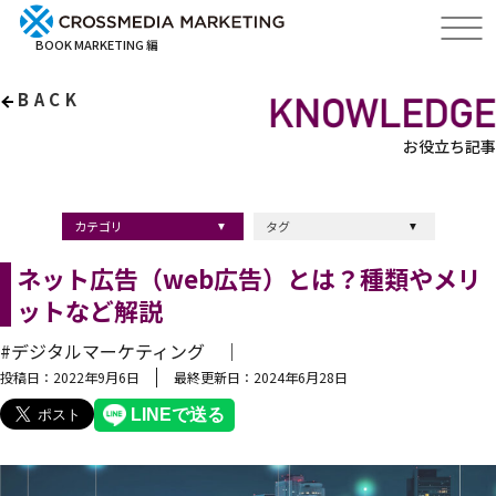
BOOK MARKETING 編
BACK
お役立ち記事
カテゴリ
タグ
出版・ブックマーケティング
マーケティング
ブランディング
採用
ストーリーマーケティング
採用
コンサルティング
クロスメディア
経営理念
出版
出版マーケティング
出版事例
ブランディング
出版プロモーション
広報
ブランディング手法
ブランディング施策
インナーブランディング
マーケティング用語
ストーリーブランディング
マーケティング基礎知識
企業ブランディング
企業出版
採用ブランディング
オウンドメディア
ブランド戦略
コンテンツマーケティング
スタートアップ
デジタルマーケティング
ベンチャー企業
リードナーチャリング
編集力
知名度・認知度
SEO
IT企業
差別化戦略
医療
士業
書店イベント
ネット広告（web広告）とは？種類やメリ
ットなど解説
#デジタルマーケティング ｜
投稿日：2022年9月6日
最終更新日：2024年6月28日