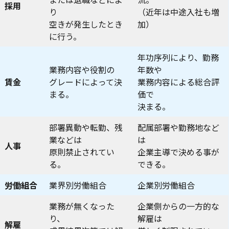
採用
り
（近年は中途入社も増
空きが発生したとき
加）
に行う。
年功序列により、勤務
業務内容や役割の
年数や
賃金
グレードによって決
業務内容による総合評
まる。
価で
決まる。
部署異動や転勤、残
配属部署や勤務地など
業などは
は
人事
原則禁止されてい
企業主導で決める事が
る。
できる。
労働組合
業界別労働組合
企業別労働組合
業務が無くなった
企業側からの一方的な
り、
解雇は
解雇