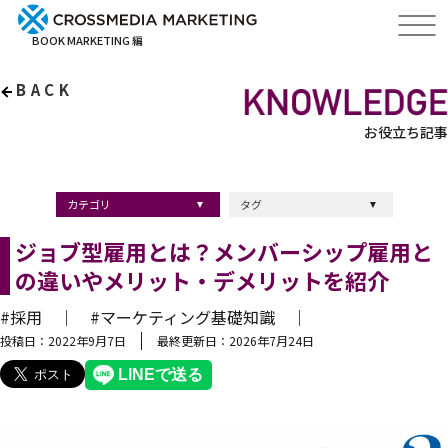
BOOK MARKETING 編
BACK
お役立ち記事
カテゴリ
タグ
出版・ブックマーケティング
マーケティング
ブランディング
採用
ストーリーマーケティング
採用
コンサルティング
クロスメディア
経営理念
出版
出版マーケティング
出版事例
ブランディング
出版プロモーション
広報
ブランディング手法
ブランディング施策
インナーブランディング
マーケティング用語
ストーリーブランディング
マーケティング基礎知識
企業ブランディング
企業出版
採用ブランディング
オウンドメディア
ブランド戦略
コンテンツマーケティング
スタートアップ
デジタルマーケティング
ベンチャー企業
リードナーチャリング
編集力
知名度・認知度
SEO
IT企業
差別化戦略
医療
士業
書店イベント
ジョブ型雇用とは？メンバーシップ雇用と
の違いやメリット・デメリットを紹介
#採用 ｜
#マーケティング基礎知識 ｜
投稿日：2022年9月7日
最終更新日：2026年7月24日