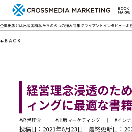
BOOK
MARKE
企業出版とは
出版実績
私たちの６つの強み
特集
クライアントインタビュー
お
BACK
経営理念浸透のた
ィングに最適な書
#経営理念 ｜
#出版マーケティング ｜
#イン
投稿日：2021年6月23日
最終更新日：202