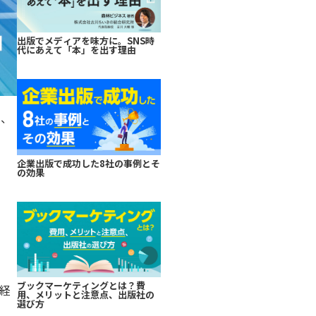
出版でメディアを味方に。SNS時
代にあえて「本」を出す理由
た、
企業出版で成功した8社の事例とそ
の効果
ブックマーケティングとは？費
経
用、メリットと注意点、出版社の
選び方