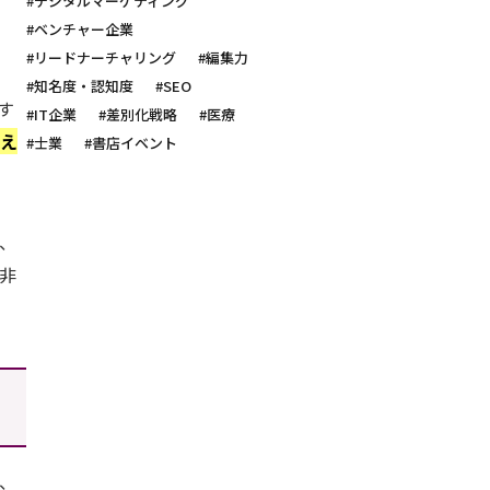
#デジタルマーケティング
#ベンチャー企業
#リードナーチャリング
#編集力
#知名度・認知度
#SEO
す
#IT企業
#差別化戦略
#医療
伝え
#士業
#書店イベント
、
非
、