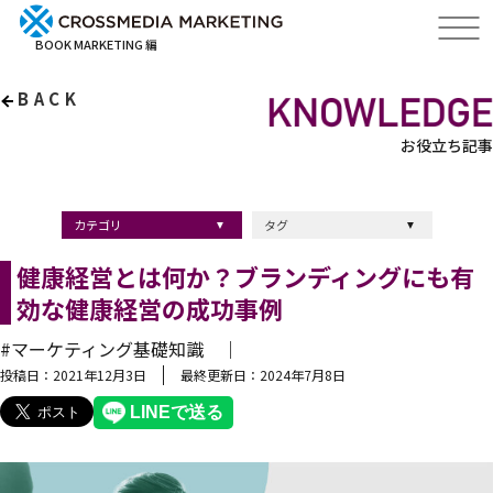
BOOK MARKETING 編
BACK
お役立ち記事
カテゴリ
タグ
出版・ブックマーケティング
マーケティング
ブランディング
採用
ストーリーマーケティング
採用
コンサルティング
クロスメディア
経営理念
出版
出版マーケティング
出版事例
ブランディング
出版プロモーション
広報
ブランディング手法
ブランディング施策
インナーブランディング
マーケティング用語
ストーリーブランディング
マーケティング基礎知識
企業ブランディング
企業出版
採用ブランディング
オウンドメディア
ブランド戦略
コンテンツマーケティング
スタートアップ
デジタルマーケティング
ベンチャー企業
リードナーチャリング
編集力
知名度・認知度
SEO
IT企業
差別化戦略
医療
士業
書店イベント
健康経営とは何か？ブランディングにも有
効な健康経営の成功事例
#マーケティング基礎知識 ｜
投稿日：2021年12月3日
最終更新日：2024年7月8日