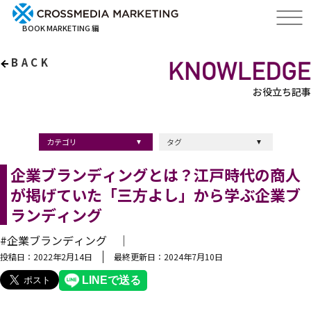
BOOK MARKETING 編
BACK
お役立ち記事
カテゴリ
タグ
出版・ブックマーケティング
マーケティング
ブランディング
採用
ストーリーマーケティング
採用
コンサルティング
クロスメディア
経営理念
出版
出版マーケティング
出版事例
ブランディング
出版プロモーション
広報
ブランディング手法
ブランディング施策
インナーブランディング
マーケティング用語
ストーリーブランディング
マーケティング基礎知識
企業ブランディング
企業出版
採用ブランディング
オウンドメディア
ブランド戦略
コンテンツマーケティング
スタートアップ
デジタルマーケティング
ベンチャー企業
リードナーチャリング
編集力
知名度・認知度
SEO
IT企業
差別化戦略
医療
士業
書店イベント
企業ブランディングとは？江戸時代の商人
が掲げていた「三方よし」から学ぶ企業ブ
ランディング
#企業ブランディング ｜
投稿日：2022年2月14日
最終更新日：2024年7月10日