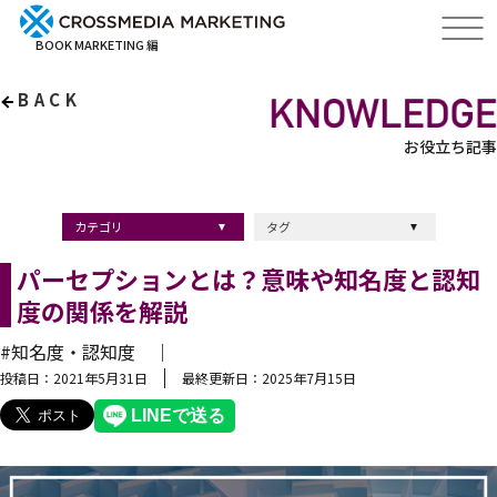
BOOK MARKETING 編
BACK
お役立ち記事
カテゴリ
タグ
出版・ブックマーケティング
マーケティング
ブランディング
採用
ストーリーマーケティング
採用
コンサルティング
クロスメディア
経営理念
出版
出版マーケティング
出版事例
ブランディング
出版プロモーション
広報
ブランディング手法
ブランディング施策
インナーブランディング
マーケティング用語
ストーリーブランディング
マーケティング基礎知識
企業ブランディング
企業出版
採用ブランディング
オウンドメディア
ブランド戦略
コンテンツマーケティング
スタートアップ
デジタルマーケティング
ベンチャー企業
リードナーチャリング
編集力
知名度・認知度
SEO
IT企業
差別化戦略
医療
士業
書店イベント
パーセプションとは？意味や知名度と認知
度の関係を解説
#知名度・認知度 ｜
投稿日：2021年5月31日
最終更新日：2025年7月15日