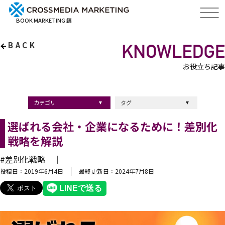
BOOK MARKETING 編
BACK
お役立ち記事
カテゴリ
タグ
出版・ブックマーケティング
マーケティング
ブランディング
採用
ストーリーマーケティング
採用
コンサルティング
クロスメディア
経営理念
出版
出版マーケティング
出版事例
ブランディング
出版プロモーション
広報
ブランディング手法
ブランディング施策
インナーブランディング
マーケティング用語
ストーリーブランディング
マーケティング基礎知識
企業ブランディング
企業出版
採用ブランディング
オウンドメディア
ブランド戦略
コンテンツマーケティング
スタートアップ
デジタルマーケティング
ベンチャー企業
リードナーチャリング
編集力
知名度・認知度
SEO
IT企業
差別化戦略
医療
士業
書店イベント
選ばれる会社・企業になるために！差別化
戦略を解説
#差別化戦略 ｜
投稿日：2019年6月4日
最終更新日：2024年7月8日