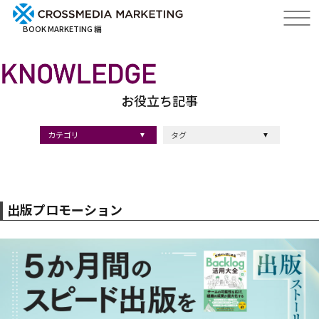
BOOK MARKETING 編
お役立ち記事
カテゴリ
タグ
出版・ブックマーケティング
マーケティング
ブランディング
採用
ストーリーマーケティング
#採用
#コンサルティング
#クロスメディア
#経営理念
#出版
#出版マーケティング
#出版事例
#ブランディング
#出版プロモーション
#広報
#ブランディング手法
#ブランディング施策
#インナーブランディング
#マーケティング用語
#ストーリーブランディング
#マーケティング基礎知識
#企業ブランディング
#企業出版
#採用ブランディング
#オウンドメディア
#ブランド戦略
#コンテンツマーケティング
#スタートアップ
#デジタルマーケティング
#ベンチャー企業
#リードナーチャリング
#編集力
#知名度・認知度
#SEO
#IT企業
#差別化戦略
#医療
#士業
#書店イベント
出版プロモーション