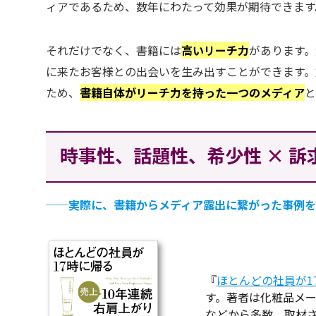
ィアであるため、数年にわたって効果が期待できます
それだけでなく、書籍には
高いリーチ力
があります。
に来たお客様との出会いを生み出すことができます。加
ため、
書籍自体がリーチ力を持った一つのメディア
と
時事性、話題性、希少性 × 
──
実際に、書籍からメディア露出に繋がった事例を
『
ほとんどの社員が1
す。著者は化粧品メ
などから多数、取材