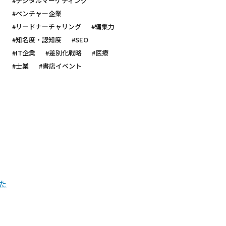
#デジタルマーケティング
#ベンチャー企業
#リードナーチャリング
#編集力
#知名度・認知度
#SEO
#IT企業
#差別化戦略
#医療
#士業
#書店イベント
た