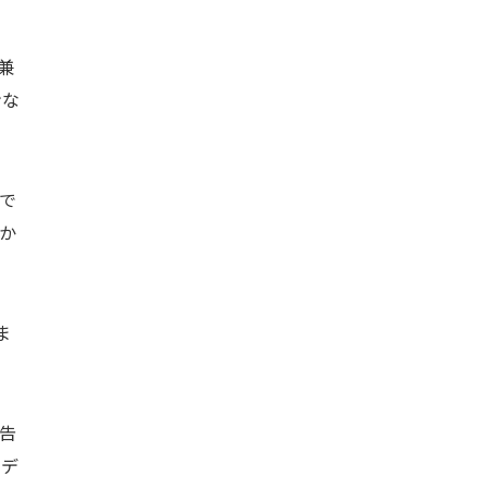
兼
ンな
で
か
ま
告
メデ