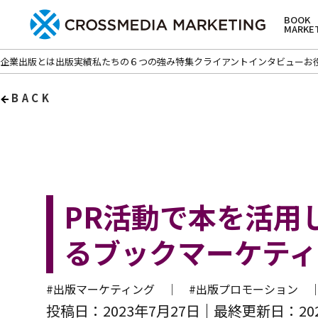
BOOK
MARKE
企業出版とは
出版実績
私たちの６つの強み
特集
クライアントインタビュー
お
BACK
PR活動で本を活用
るブックマーケティ
#出版マーケティング ｜
#出版プロモーション
投稿日：2023年7月27日
最終更新日：202