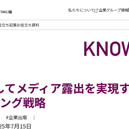
私たちについて
企業グループ情報
TING 編
役立ち記事
お役立ち資料
してメディア露出を実現
ング戦略
 ｜
#企業出版 ｜
5年7月15日