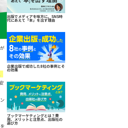
出版でメディアを味方に。SNS時
代にあえて「本」を出す理由
なが
企業出版で成功した8社の事例とそ
の効果
、
安
ィン
ブックマーケティングとは？費
用、メリットと注意点、出版社の
選び方
柱を