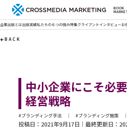
BOOK
MARKE
企業出版とは
出版実績
私たちの６つの強み
特集
クライアントインタビュー
お
BACK
中小企業にこそ必
経営戦略
#ブランディング手法 ｜
#ブランディング施策
投稿日：2021年9月17日
最終更新日：202