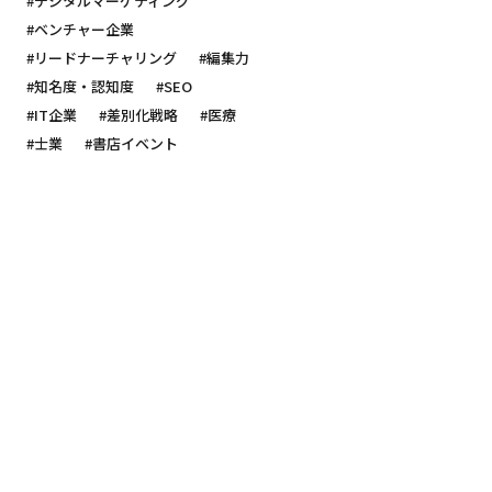
#デジタルマーケティング
#ベンチャー企業
#リードナーチャリング
#編集力
#知名度・認知度
#SEO
#IT企業
#差別化戦略
#医療
#士業
#書店イベント