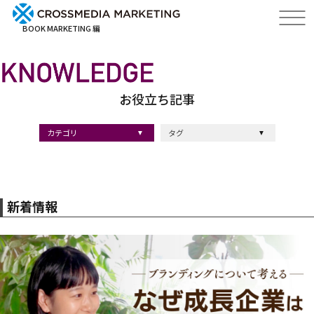
BOOK MARKETING 編
お役立ち記事
カテゴリ
タグ
出版・ブックマーケティング
マーケティング
ブランディング
採用
ストーリーマーケティング
#採用
#コンサルティング
#クロスメディア
#経営理念
#出版
#出版マーケティング
#出版事例
#ブランディング
#出版プロモーション
#広報
#ブランディング手法
#ブランディング施策
#インナーブランディング
#マーケティング用語
#ストーリーブランディング
#マーケティング基礎知識
#企業ブランディング
#企業出版
#採用ブランディング
#オウンドメディア
#ブランド戦略
#コンテンツマーケティング
#スタートアップ
#デジタルマーケティング
#ベンチャー企業
#リードナーチャリング
#編集力
#知名度・認知度
#SEO
#IT企業
#差別化戦略
#医療
#士業
#書店イベント
新着情報