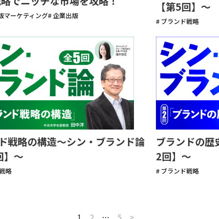
1戦略でニッチな市場を攻略！
【第5回】〜
出版マーケティング
# 企業出版
# ブランド戦略
ド戦略の構造〜シン・ブランド論
ブランドの歴
回】〜
2回】〜
ド戦略
# ブランド戦略
1
2
…
5
>