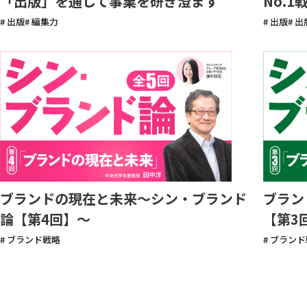
No.
「出版」を通して事業を研ぎ澄ます
# 出版
# 
# 出版
# 編集力
ブランドの現在と未来〜シン・ブランド
ブラン
論【第4回】〜
【第3
# ブランド戦略
# ブラン