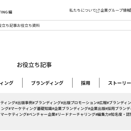
私たちについて
企業グループ情報
TING 編
役立ち記事
お役立ち資料
お役立ち記事
ィング
ブランディング
採用
ストーリ
ケティング
#出版事例
#ブランディング
#出版プロモーション
#広報
#ブランディ
ィング
#マーケティング基礎知識
#企業ブランディング
#企業出版
#採用ブランデ
ルマーケティング
#ベンチャー企業
#リードナーチャリング
#編集力
#知名度・認