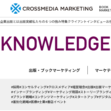
BOOK
MARKE
企業出版とは
出版実績
私たちの６つの強み
特集
クライアントインタビュー
お
出版・ブックマーケティング
マーケテ
#採用
#コンサルティング
#クロスメディア
#経営理念
#出版
#出版マー
#インナーブランディング
#マーケティング用語
#ストーリーブランデ
#ブランド戦略
#コンテンツマーケティング
#スタートアップ
#デジタ
#差別化戦略
#医療
#士業
#書店イベント