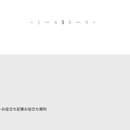
<
1
…
4
5
6
…
9
>
ー
お役立ち記事
お役立ち資料