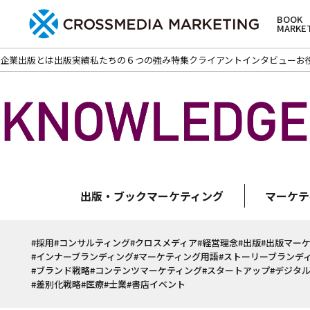
BOOK
MARKE
企業出版とは
出版実績
私たちの６つの強み
特集
クライアントインタビュー
お
出版・ブックマーケティング
マーケテ
#採用
#コンサルティング
#クロスメディア
#経営理念
#出版
#出版マー
#インナーブランディング
#マーケティング用語
#ストーリーブランデ
#ブランド戦略
#コンテンツマーケティング
#スタートアップ
#デジタ
#差別化戦略
#医療
#士業
#書店イベント