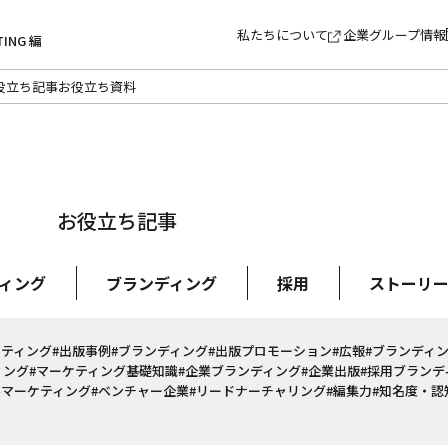
私たちについて
企業グループ情報
TING 編
役立ち記事
お役立ち資料
お役立ち記事
ィング
ブランディング
採用
ストーリ
ケティング
#出版事例
#ブランディング
#出版プロモーション
#広報
#ブランディ
ィング
#マーケティング基礎知識
#企業ブランディング
#企業出版
#採用ブランデ
ルマーケティング
#ベンチャー企業
#リードナーチャリング
#編集力
#知名度・認