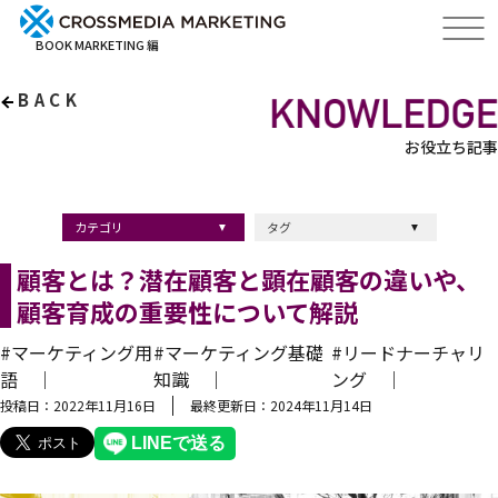
BOOK MARKETING 編
BACK
お役立ち記事
カテゴリ
タグ
出版・ブックマーケティング
マーケティング
ブランディング
採用
ストーリーマーケティング
採用
コンサルティング
クロスメディア
経営理念
出版
出版マーケティング
出版事例
ブランディング
出版プロモーション
広報
ブランディング手法
ブランディング施策
インナーブランディング
マーケティング用語
ストーリーブランディング
マーケティング基礎知識
企業ブランディング
企業出版
採用ブランディング
オウンドメディア
ブランド戦略
コンテンツマーケティング
スタートアップ
デジタルマーケティング
ベンチャー企業
リードナーチャリング
編集力
知名度・認知度
SEO
IT企業
差別化戦略
医療
士業
書店イベント
顧客とは？潜在顧客と顕在顧客の違いや、
顧客育成の重要性について解説
#マーケティング用
#マーケティング基礎
#リードナーチャリ
語 ｜
知識 ｜
ング ｜
投稿日：2022年11月16日
最終更新日：2024年11月14日